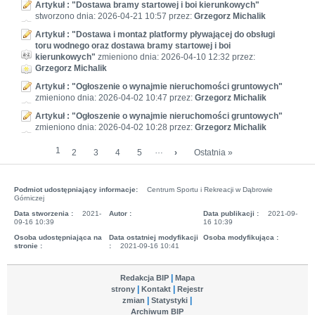
Artykuł : "Dostawa bramy startowej i boi kierunkowych"
stworzono dnia: 2026-04-21 10:57 przez:
Grzegorz Michalik
Artykuł : "Dostawa i montaż platformy pływającej do obsługi
toru wodnego oraz dostawa bramy startowej i boi
kierunkowych"
zmieniono dnia: 2026-04-10 12:32 przez:
Grzegorz Michalik
Artykuł : "Ogłoszenie o wynajmie nieruchomości gruntowych"
zmieniono dnia: 2026-04-02 10:47 przez:
Grzegorz Michalik
Artykuł : "Ogłoszenie o wynajmie nieruchomości gruntowych"
zmieniono dnia: 2026-04-02 10:28 przez:
Grzegorz Michalik
1
…
2
3
4
5
›
Ostatnia »
Podmiot udostępniający informacje:
Centrum Sportu i Rekreacji w Dąbrowie
Górniczej
Data stworzenia :
2021-
Autor :
Data publikacji :
2021-09-
09-16 10:39
16 10:39
Osoba udostępniająca na
Data ostatniej modyfikacji
Osoba modyfikująca :
stronie :
:
2021-09-16 10:41
Redakcja BIP
Mapa
strony
Kontakt
Rejestr
zmian
Statystyki
Archiwum BIP