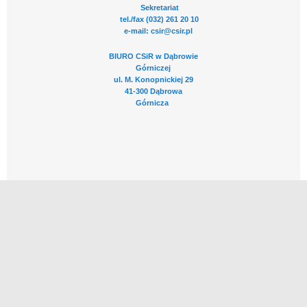
Sekretariat
tel./fax (032) 261 20 10
e-mail: csir@csir.pl
BIURO CSiR w Dąbrowie
Górniczej
ul. M. Konopnickiej 29
41-300 Dąbrowa
Górnicza